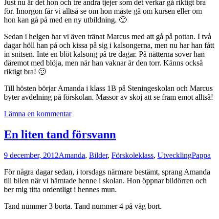
Just nu är det hon och tre andra tjejer som det verkar gå riktigt bra
för. Imorgon får vi alltså se om hon måste gå om kursen eller om
hon kan gå på med en ny utbildning. 🙂
Sedan i helgen har vi även tränat Marcus med att gå på pottan. I två
dagar höll han på och kissa på sig i kalsongerna, men nu har han fått
in snitsen. Inte en blöt kalsong på tre dagar. På nätterna sover han
däremot med blöja, men när han vaknar är den torr. Känns också
riktigt bra! 🙂
Till hösten börjar Amanda i klass 1B på Steningeskolan och Marcus
byter avdelning på förskolan. Massor av skoj att se fram emot alltså!
Lämna en kommentar
En liten tand försvann
9 december, 2012
Amanda
,
Bilder
,
Förskoleklass
,
Utveckling
Pappa
För några dagar sedan, i torsdags närmare bestämt, sprang Amanda
till bilen när vi hämtade henne i skolan. Hon öppnar bildörren och
ber mig titta ordentligt i hennes mun.
Tand nummer 3 borta. Tand nummer 4 på väg bort.