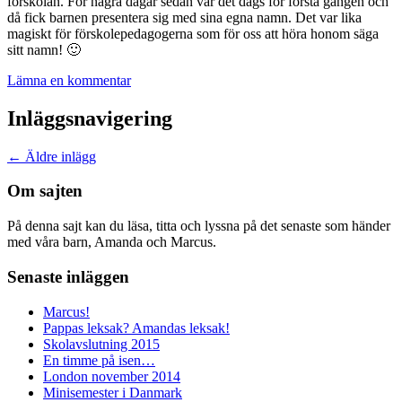
förskolan. För några dagar sedan var det dags för första gången och
då fick barnen presentera sig med sina egna namn. Det var lika
magiskt för förskolepedagogerna som för oss att höra honom säga
sitt namn! 🙂
Lämna en kommentar
Inläggsnavigering
←
Äldre inlägg
Om sajten
På denna sajt kan du läsa, titta och lyssna på det senaste som händer
med våra barn, Amanda och Marcus.
Senaste inläggen
Marcus!
Pappas leksak? Amandas leksak!
Skolavslutning 2015
En timme på isen…
London november 2014
Minisemester i Danmark