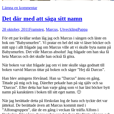
Lämna en kommentar
Det där med att säga sitt namn
28 oktober, 2011
Framsteg
,
Marcus
,
Utveckling
Pappa
För ett par kvällar sedan låg jag och Marcus i sängen och läste en
bok om ”Babysmurfen”. Vi pratar en hel del när vi läser böcker och
mitt upp i allt frågade jag om Marcus ville att vi skulle byta namn på
Babysmurfen. Det ville Marcus absolut! Jag frågade om han ska få
heta Marcus och det skulle han också få göra.
När boken var slut frågade jag om vi inte skulle säga godnatt till
boken varvid Marcus tittar på boken och säger ”Hej då Darcus”.
Han blev aningens förvånad. Han sa ”Darcus” ännu en gång.
Tittade på mig och log. Därefter pekade han på sig själv och sa
”Darcus”. Efter detta har han varje gång som vi har läst böcker bytt
namn på karaktären i boken till sitt eget namn. 🙂
När jag berättade detta på förskolan log de bara och tyckte det var
jättekul. De berättade även att Marcus kommit med i
”Alfonsgruppen”, där de en gång i veckan får träffa Alfons i