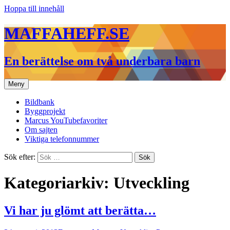
Hoppa till innehåll
MAFFAHEFF.SE
En berättelse om två underbara barn
Meny
Bildbank
Byggprojekt
Marcus YouTubefavoriter
Om sajten
Viktiga telefonnummer
Sök efter:
Kategoriarkiv: Utveckling
Vi har ju glömt att berätta…