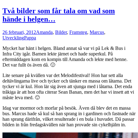
Två bilder som får tala om vad som
hände i helgen…
26 februari, 2012
Amanda
,
Bilder
,
Framsteg
,
Marcus
,
Utveckling
Pappa
Mycket har hänt i helgen. Bland annat så var vi på Lek & Bus i
Infra City igår. Barnen lekte järnet och hade superkul. På
eftermiddagen kom en kompis till Amanda och lekte med henne.
Det var fullt ös även då. 🙂
Lite senare på kvällen var det Melodifestival! Hon har sett alla
deltävlingarna live och tycker och tänker en massa om låtarna. Det
tycker vi är kul. Hon lär sig även att sjunga med i låtarna. Det enda
tråkiga är att hon ofta citerar Sean Banan, men det har vi insett att vi
måste leva med. 🙂
Idag var mormor och morfar på besök. Även då blev det en massa
bus. Marcus hade så kul så han sprang in i gardinen och fastnade när
han sprang därifrån, vilket resulterade i en bula i huvudet. Då passar
bilden in från fredagskvällen när han provade sin cykelhjälm in.