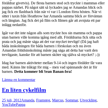
föräldrar givetvis). De flesta barnen stod och tryckte i mammas eller
pappas närhet. På något sätt så lyckades jag se Amandas blick och
jag fick en flashback från när vi var i London förra hösten. När vi
sitter i taxin från Heathrow har Amanda samma blick av förväntan
och längtan. Jag fick det på film och filmen går att avnjuta ett par
inlägg nedanför.
Igår var det inte någon alls som tryckte hos sin mamma och pappa
utan barnen ville komma igång med allt. Föräldrarna fick sitta och
prata och jag måste säga att det var mycket trevligt! (Då jag haft
båda inskolningen för båda barnen i förskolan och nu även
Amandas fritidsinskolning måste jag säga att detta har varit den
trevligaste, kanske för att barnen sköter sig själva så mycket? ;-))
Idag har barnen aktiviteter mellan 9-14 och ingen förälder får vara
med. Känns lite tråkigt för mig – men vad spännande det är för
barnen.
Detta kommer bli Sean Banan-bra!
Lämna en kommentar
En liten cykelfilm
25 juli, 2012
Amanda
,
Framsteg
,
Marcus
,
Sommar
,
Utveckling
,
YouTube
Pappa