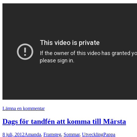
Lämna en kommentar
Dags för tandfén att komma till Märsta
8 juli, 2012
Amanda
,
Framsteg
,
Sommar
,
Utveckling
Pappa