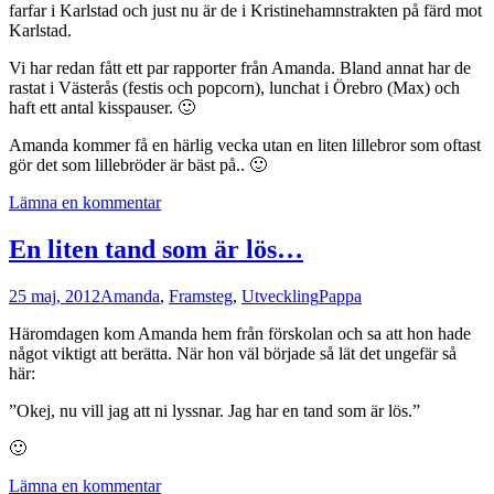
farfar i Karlstad och just nu är de i Kristinehamnstrakten på färd mot
Karlstad.
Vi har redan fått ett par rapporter från Amanda. Bland annat har de
rastat i Västerås (festis och popcorn), lunchat i Örebro (Max) och
haft ett antal kisspauser. 🙂
Amanda kommer få en härlig vecka utan en liten lillebror som oftast
gör det som lillebröder är bäst på.. 🙂
Lämna en kommentar
En liten tand som är lös…
25 maj, 2012
Amanda
,
Framsteg
,
Utveckling
Pappa
Häromdagen kom Amanda hem från förskolan och sa att hon hade
något viktigt att berätta. När hon väl började så lät det ungefär så
här:
”Okej, nu vill jag att ni lyssnar. Jag har en tand som är lös.”
🙂
Lämna en kommentar