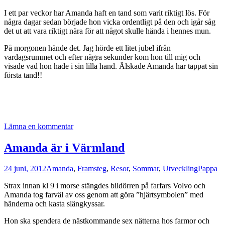
I ett par veckor har Amanda haft en tand som varit riktigt lös. För
några dagar sedan började hon vicka ordentligt på den och igår såg
det ut att vara riktigt nära för att något skulle hända i hennes mun.
På morgonen hände det. Jag hörde ett litet jubel ifrån
vardagsrummet och efter några sekunder kom hon till mig och
visade vad hon hade i sin lilla hand. Älskade Amanda har tappat sin
första tand!!
Lämna en kommentar
Amanda är i Värmland
24 juni, 2012
Amanda
,
Framsteg
,
Resor
,
Sommar
,
Utveckling
Pappa
Strax innan kl 9 i morse stängdes bildörren på farfars Volvo och
Amanda tog farväl av oss genom att göra ”hjärtsymbolen” med
händerna och kasta slängkyssar.
Hon ska spendera de nästkommande sex nätterna hos farmor och