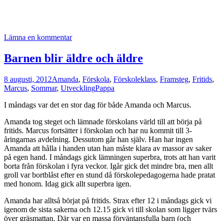
Lämna en kommentar
Barnen blir äldre och äldre
8 augusti, 2012
Amanda
,
Förskola
,
Förskoleklass
,
Framsteg
,
Fritids
,
Marcus
,
Sommar
,
Utveckling
Pappa
I måndags var det en stor dag för både Amanda och Marcus.
Amanda tog steget och lämnade förskolans värld till att börja på
fritids. Marcus fortsätter i förskolan och har nu kommit till 3-
åringarnas avdelning. Dessutom går han själv. Han har ingen
Amanda att hålla i handen utan han måste klara av massor av saker
på egen hand. I måndags gick lämningen superbra, trots att han varit
borta från förskolan i fyra veckor. Igår gick det mindre bra, men allt
groll var bortblåst efter en stund då förskolepedagogerna hade pratat
med honom. Idag gick allt superbra igen.
Amanda har alltså börjat på fritids. Strax efter 12 i måndags gick vi
igenom de sista sakerna och 12.15 gick vi till skolan som ligger tvärs
över gräsmattan. Där var en massa förväntansfulla barn (och