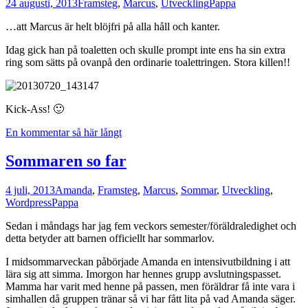
24 augusti, 2013
Framsteg
,
Marcus
,
Utveckling
Pappa
…att Marcus är helt blöjfri på alla håll och kanter.
Idag gick han på toaletten och skulle prompt inte ens ha sin extra
ring som sätts på ovanpå den ordinarie toalettringen. Stora killen!!
Kick-Ass! 🙂
En kommentar så här långt
Sommaren so far
4 juli, 2013
Amanda
,
Framsteg
,
Marcus
,
Sommar
,
Utveckling
,
Wordpress
Pappa
Sedan i måndags har jag fem veckors semester/föräldraledighet och
detta betyder att barnen officiellt har sommarlov.
I midsommarveckan påbörjade Amanda en intensivutbildning i att
lära sig att simma. Imorgon har hennes grupp avslutningspasset.
Mamma har varit med henne på passen, men föräldrar få inte vara i
simhallen då gruppen tränar så vi har fått lita på vad Amanda säger.