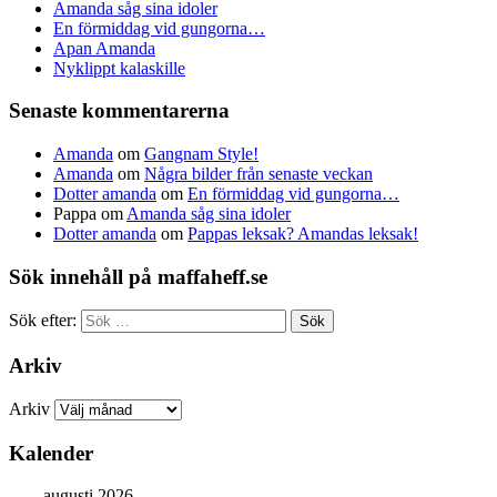
Amanda såg sina idoler
En förmiddag vid gungorna…
Apan Amanda
Nyklippt kalaskille
Senaste kommentarerna
Amanda
om
Gangnam Style!
Amanda
om
Några bilder från senaste veckan
Dotter amanda
om
En förmiddag vid gungorna…
Pappa
om
Amanda såg sina idoler
Dotter amanda
om
Pappas leksak? Amandas leksak!
Sök innehåll på maffaheff.se
Sök efter:
Arkiv
Arkiv
Kalender
augusti 2026