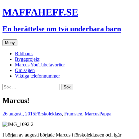
Hoppa
MAFFAHEFF.SE
till
innehåll
En berättelse om två underbara barn
Meny
Bildbank
Byggprojekt
Marcus YouTubefavoriter
Om sajten
Viktiga telefonnummer
Sök
efter:
Marcus!
26 augusti, 2015
Förskoleklass
,
Framsteg
,
Marcus
Pappa
I början av augusti började Marcus i förskoleklassen och igår