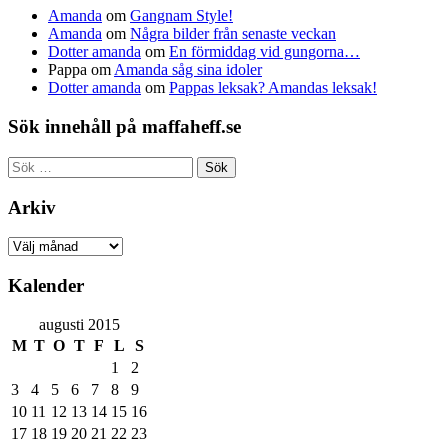
Amanda
om
Gangnam Style!
Amanda
om
Några bilder från senaste veckan
Dotter amanda
om
En förmiddag vid gungorna…
Pappa
om
Amanda såg sina idoler
Dotter amanda
om
Pappas leksak? Amandas leksak!
Sök innehåll på maffaheff.se
Sök
efter:
Arkiv
Arkiv
Kalender
augusti 2015
M
T
O
T
F
L
S
1
2
3
4
5
6
7
8
9
10
11
12
13
14
15
16
17
18
19
20
21
22
23