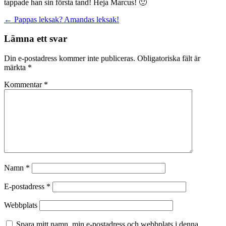
tappade han sin första tand! Heja Marcus! 🙂
Inläggsnavigering
←
Pappas leksak? Amandas leksak!
Lämna ett svar
Din e-postadress kommer inte publiceras.
Obligatoriska fält är
märkta
*
Kommentar
*
Namn
*
E-postadress
*
Webbplats
Spara mitt namn, min e-postadress och webbplats i denna