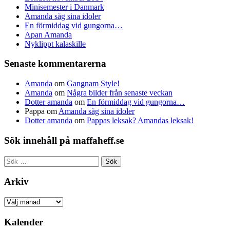
Minisemester i Danmark
Amanda såg sina idoler
En förmiddag vid gungorna…
Apan Amanda
Nyklippt kalaskille
Senaste kommentarerna
Amanda
om
Gangnam Style!
Amanda
om
Några bilder från senaste veckan
Dotter amanda
om
En förmiddag vid gungorna…
Pappa
om
Amanda såg sina idoler
Dotter amanda
om
Pappas leksak? Amandas leksak!
Sök innehåll på maffaheff.se
Sök
efter:
Arkiv
Arkiv
Kalender