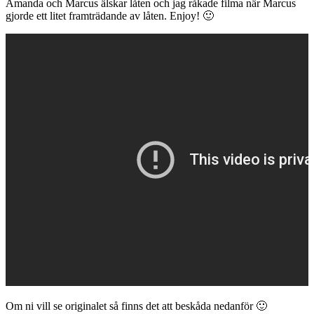
Amanda och Marcus älskar låten och jag råkade filma när Marcus
gjorde ett litet framträdande av låten. Enjoy! 🙂
Om ni vill se originalet så finns det att beskåda nedanför 🙂