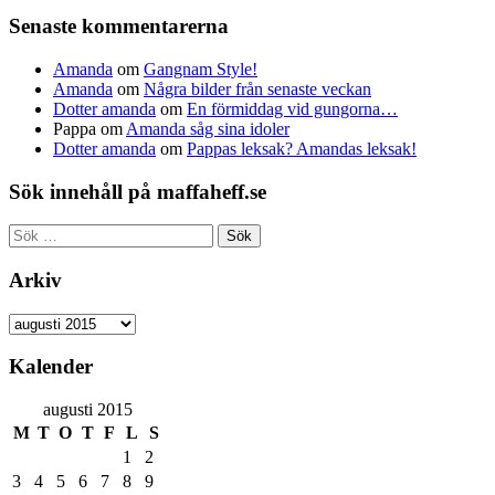
Senaste kommentarerna
Amanda
om
Gangnam Style!
Amanda
om
Några bilder från senaste veckan
Dotter amanda
om
En förmiddag vid gungorna…
Pappa
om
Amanda såg sina idoler
Dotter amanda
om
Pappas leksak? Amandas leksak!
Sök innehåll på maffaheff.se
Sök
efter:
Arkiv
Arkiv
Kalender
augusti 2015
M
T
O
T
F
L
S
1
2
3
4
5
6
7
8
9