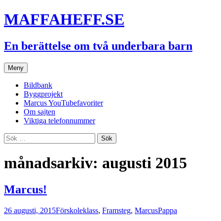
Hoppa
MAFFAHEFF.SE
till
innehåll
En berättelse om två underbara barn
Meny
Bildbank
Byggprojekt
Marcus YouTubefavoriter
Om sajten
Viktiga telefonnummer
Sök
efter:
månadsarkiv: augusti 2015
Marcus!
26 augusti, 2015
Förskoleklass
,
Framsteg
,
Marcus
Pappa