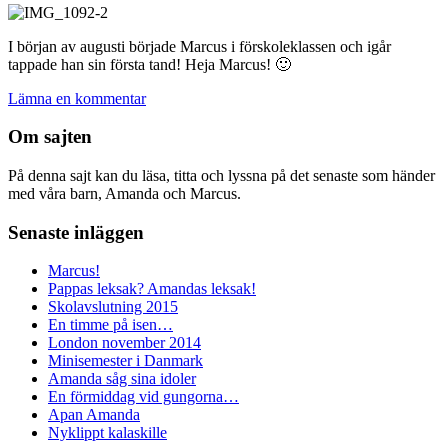
I början av augusti började Marcus i förskoleklassen och igår
tappade han sin första tand! Heja Marcus! 🙂
Lämna en kommentar
Om sajten
På denna sajt kan du läsa, titta och lyssna på det senaste som händer
med våra barn, Amanda och Marcus.
Senaste inläggen
Marcus!
Pappas leksak? Amandas leksak!
Skolavslutning 2015
En timme på isen…
London november 2014
Minisemester i Danmark
Amanda såg sina idoler
En förmiddag vid gungorna…
Apan Amanda
Nyklippt kalaskille