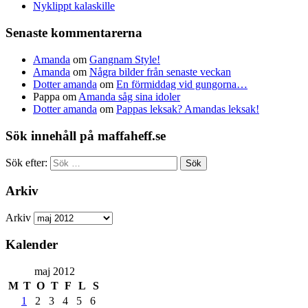
Nyklippt kalaskille
Senaste kommentarerna
Amanda
om
Gangnam Style!
Amanda
om
Några bilder från senaste veckan
Dotter amanda
om
En förmiddag vid gungorna…
Pappa
om
Amanda såg sina idoler
Dotter amanda
om
Pappas leksak? Amandas leksak!
Sök innehåll på maffaheff.se
Sök efter:
Arkiv
Arkiv
Kalender
maj 2012
M
T
O
T
F
L
S
1
2
3
4
5
6