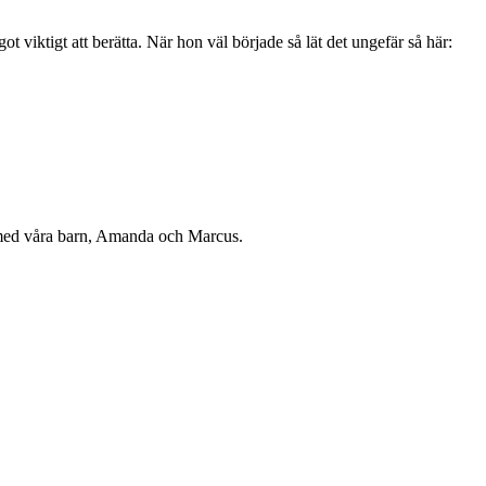
iktigt att berätta. När hon väl började så lät det ungefär så här:
r med våra barn, Amanda och Marcus.