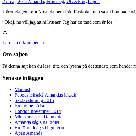
25 maj, 2012
Amanda
,
Framsteg
,
Utveckling
Pappa
Häromdagen kom Amanda hem från förskolan och sa att hon hade något v
”Okej, nu vill jag att ni lyssnar. Jag har en tand som är lös.”
🙂
Lämna en kommentar
Om sajten
På denna sajt kan du läsa, titta och lyssna på det senaste som hände
Senaste inläggen
Marcus!
Pappas leksak? Amandas leksak!
Skolavslutning 2015
En timme på isen…
London november 2014
Minisemester i Danmark
Amanda såg sina idoler
En förmiddag vid gungorna…
Apan Amanda