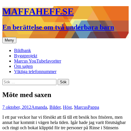
Hoppa
MAFFAHEFF.SE
till
innehåll
En berättelse om två underbara barn
Meny
Bildbank
Byggprojekt
Marcus YouTubefavoriter
Om sajten
Viktiga telefonnummer
Sök
efter:
Möte med saxen
7 oktober, 2012
Amanda
,
Bilder
,
Höst
,
Marcus
Pappa
I ett par veckor har vi försökt att få till ett besök hos frisören, men
annat har kommit i vägen hela tiden. Igår hade jag varit förutsägbar
och ringt och bokat klipptid för tre personer på Rinse i Stinsens