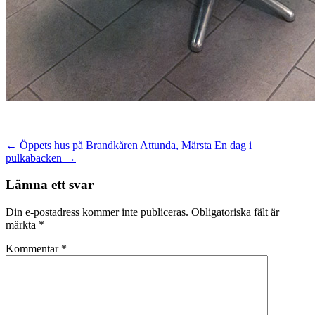
Inläggsnavigering
←
Öppets hus på Brandkåren Attunda, Märsta
En dag i
pulkabacken
→
Lämna ett svar
Din e-postadress kommer inte publiceras.
Obligatoriska fält är
märkta
*
Kommentar
*