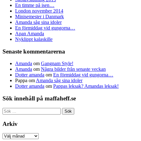
En timme på isen…
London november 2014
Minisemester i Danmark
Amanda såg sina idoler
En förmiddag vid gungorna…
Apan Amanda
Nyklippt kalaskille
Senaste kommentarerna
Amanda
om
Gangnam Style!
Amanda
om
Några bilder från senaste veckan
Dotter amanda
om
En förmiddag vid gungorna…
Pappa
om
Amanda såg sina idoler
Dotter amanda
om
Pappas leksak? Amandas leksak!
Sök innehåll på maffaheff.se
Sök
efter:
Arkiv
Arkiv