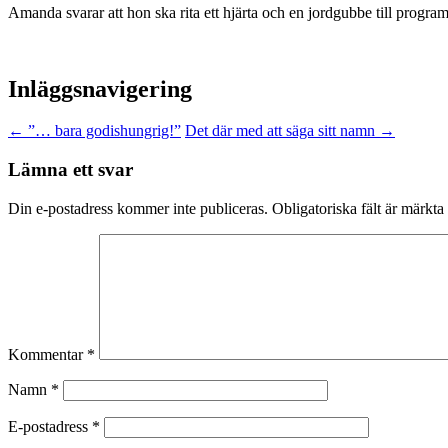
Amanda svarar att hon ska rita ett hjärta och en jordgubbe till progr
Inläggsnavigering
←
”… bara godishungrig!”
Det där med att säga sitt namn
→
Lämna ett svar
Din e-postadress kommer inte publiceras.
Obligatoriska fält är märkta
Kommentar
*
Namn
*
E-postadress
*