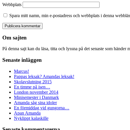
Webbplats
Spara mitt namn, min e-postadress och webbplats i denna webbläsa
Om sajten
På denna sajt kan du läsa, titta och lyssna på det senaste som hände
Senaste inläggen
Marcus!
Pappas leksak? Amandas leksak!
Skolavslutning 2015
En timme på isen…
London november 2014
Minisemester i Danmark
Amanda såg sina idoler
En förmiddag vid gungorna…
Apan Amanda
Nyklippt kalaskille
Senaste kommentarerna