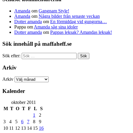
Amanda
om
Gangnam Style!
Amanda
om
Några bilder från senaste veckan
Dotter amanda
om
En förmiddag vid gungorna…
Pappa
om
Amanda såg sina idoler
Dotter amanda
om
Pappas leksak? Amandas leksak!
Sök innehåll på maffaheff.se
Sök efter:
Arkiv
Arkiv
Kalender
oktober 2011
M
T
O
T
F
L
S
1
2
3
4
5
6
7
8
9
10
11
12
13
14
15
16