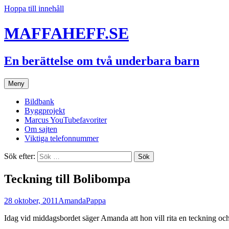
Hoppa till innehåll
MAFFAHEFF.SE
En berättelse om två underbara barn
Meny
Bildbank
Byggprojekt
Marcus YouTubefavoriter
Om sajten
Viktiga telefonnummer
Sök efter:
Teckning till Bolibompa
28 oktober, 2011
Amanda
Pappa
Idag vid middagsbordet säger Amanda att hon vill rita en teckning och s