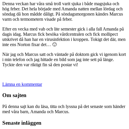
Denna veckan har våra små troll varit sjuka i både magsjuka och
hög feber. Det hela började med Amanda natten mellan lördag och
söndag då hon mådde dåligt. På söndagsmorgonen kändes Marcus
varm och termometern visade på feber.
Efter en vecka med vab och lite semester gick i alla fall Amanda på
dagis idag. Marcus fick besöka vårdcentralen och fick mollipect
utskrivet då han har en virusinfektion i kroppen. Tokigt det där, men
inte ens Norton fixar det… 🙂
När jag och Marcus satt och väntade på doktorn gick vi igenom kort
i min telefon och jag hittade en bild som jag inte sett på länge.
Tyckte den var riktigt fin så den postar vi!
Lämna en kommentar
Om sajten
På denna sajt kan du läsa, titta och lyssna på det senaste som händer
med våra barn, Amanda och Marcus.
Senaste inläggen