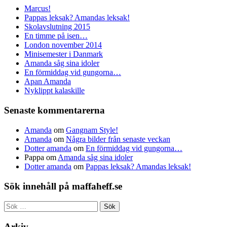
Marcus!
Pappas leksak? Amandas leksak!
Skolavslutning 2015
En timme på isen…
London november 2014
Minisemester i Danmark
Amanda såg sina idoler
En förmiddag vid gungorna…
Apan Amanda
Nyklippt kalaskille
Senaste kommentarerna
Amanda
om
Gangnam Style!
Amanda
om
Några bilder från senaste veckan
Dotter amanda
om
En förmiddag vid gungorna…
Pappa
om
Amanda såg sina idoler
Dotter amanda
om
Pappas leksak? Amandas leksak!
Sök innehåll på maffaheff.se
Sök
efter:
Arkiv