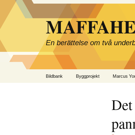
Hoppa
till
MAFFAHE
innehåll
En berättelse om två under
Bildbank
Byggprojekt
Marcus You
Det 
pan