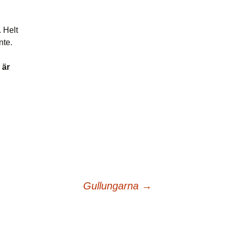
 Helt
nte.
 är
Gullungarna
→