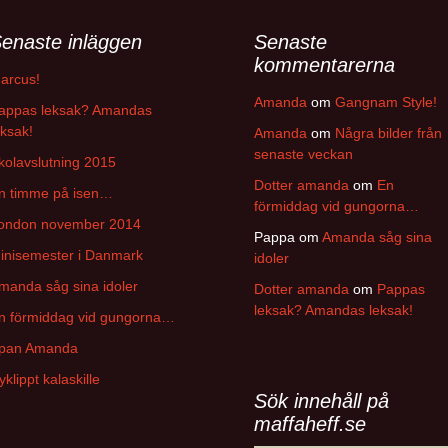
enaste inläggen
Senaste
kommentarerna
arcus!
Amanda
om
Gangnam Style!
appas leksak? Amandas
eksak!
Amanda
om
Några bilder från
senaste veckan
kolavslutning 2015
Dotter amanda
om
En
n timme på isen…
förmiddag vid gungorna…
ondon november 2014
Pappa
om
Amanda såg sina
inisemester i Danmark
idoler
manda såg sina idoler
Dotter amanda
om
Pappas
leksak? Amandas leksak!
n förmiddag vid gungorna…
pan Amanda
yklippt kalaskille
Sök innehåll på
maffaheff.se