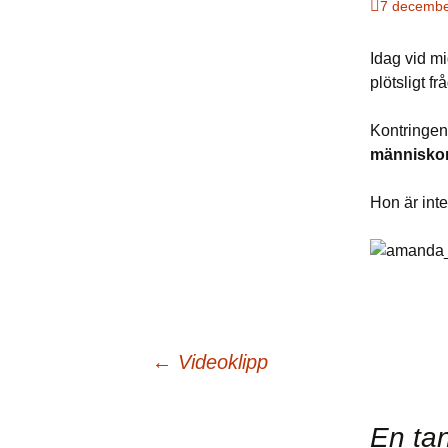
7 decembe
Idag vid mi
plötsligt f
Kontringen
människo
Hon är inte
Inläggsnavigering
←
Videoklipp
En tan