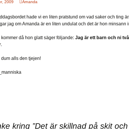
r, 2009
Amanda
ddagsbordet hade vi en liten pratstund om vad saker och ting är.
rågar jag om Amanda är en liten undulat och det är hon minsann i
 kommer då hon glatt säger följande:
Jag är ett barn och ni två
r
.
 dum alls den tjejen!
ke kring ”
Det är skillnad på skit och