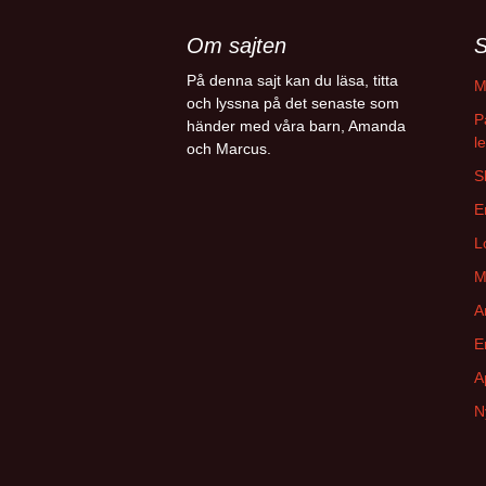
Om sajten
S
På denna sajt kan du läsa, titta
M
och lyssna på det senaste som
P
händer med våra barn, Amanda
l
och Marcus.
S
E
L
M
A
E
A
N