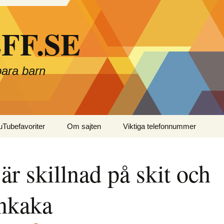
FF.SE
bara barn
Tubefavoriter
Om sajten
Viktiga telefonnummer
är skillnad på skit och
nkaka