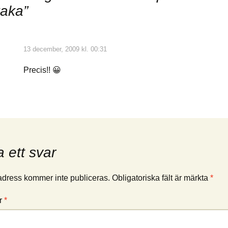
aka
”
13 december, 2009 kl. 00:31
Precis!! 😀
 ett svar
adress kommer inte publiceras.
Obligatoriska fält är märkta
*
r
*