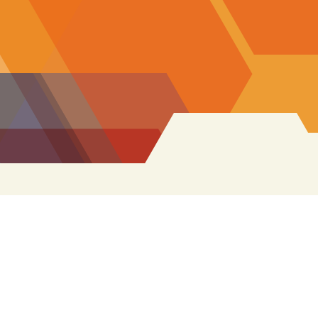
Sök
efter: