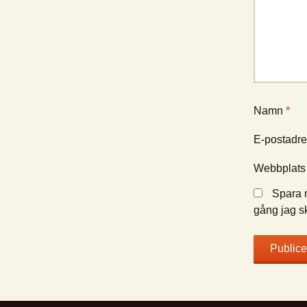
Namn
*
E-postadr
Webbplats
Spara m
gång jag s