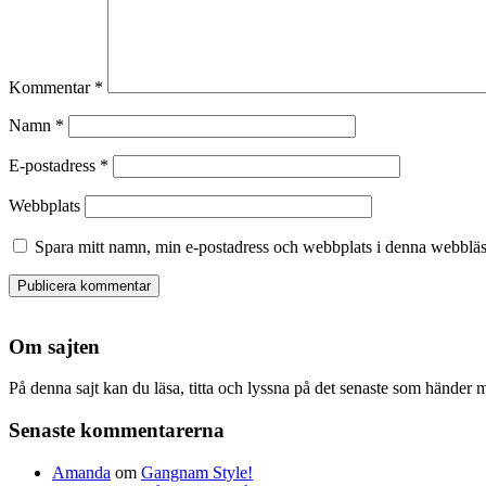
Kommentar
*
Namn
*
E-postadress
*
Webbplats
Spara mitt namn, min e-postadress och webbplats i denna webbläsa
Om sajten
På denna sajt kan du läsa, titta och lyssna på det senaste som hände
Senaste kommentarerna
Amanda
om
Gangnam Style!