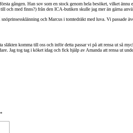
sta gången. Han sov som en stock genom hela besöket, vilket ännu en g
till och med finns?) från den ICA-butiken skulle jag mer än gärna anvä
 i snöprinsessklänning och Marcus i tomtedräkt med luva. Vi passade äve
 låta släkten komma till oss och inför detta passar vi på att rensa ut så 
dare. Jag tog tag i köket idag och fick hjälp av Amanda att rensa ut un
*