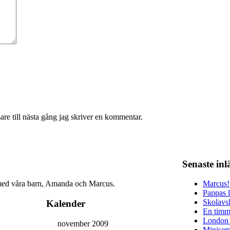
re till nästa gång jag skriver en kommentar.
Senaste in
r med våra barn, Amanda och Marcus.
Marcus!
Pappas 
Skolavs
Kalender
En timm
London
november 2009
Minisem