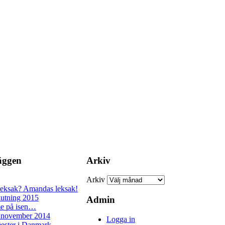
läggen
Arkiv
Arkiv
leksak? Amandas leksak!
lutning 2015
Admin
e på isen…
 november 2014
Logga in
ester i Danmark