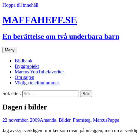
Hoppa till innehåll
MAFFAHEFF.SE
En berättelse om två underbara barn
Meny
Bildbank
Byggprojekt
Marcus YouTubefavoriter
Om sajten
Viktiga telefonnummer
Sök efter:
Dagen i bilder
22 november, 2009
Amanda
,
Bilder
,
Framsteg
,
Marcus
Pappa
Jag avskyr verkligen rubriker som ovan på inläggen, men nu är verklig