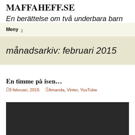
MAFFAHEFF.SE
Hoppa
till
En berättelse om två underbara barn
innehåll
Sök
Meny
efter:
månadsarkiv: februari 2015
En timme på isen…
9 februari, 2015
Amanda
,
Vinter
,
YouTube