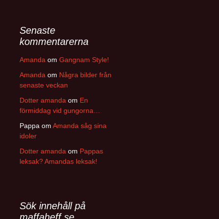
Senaste
kommentarerna
Amanda
om
Gangnam Style!
Amanda
om
Några bilder från
senaste veckan
Dotter amanda
om
En
förmiddag vid gungorna…
Pappa
om
Amanda såg sina
idoler
Dotter amanda
om
Pappas
leksak? Amandas leksak!
Sök innehåll på
maffaheff.se